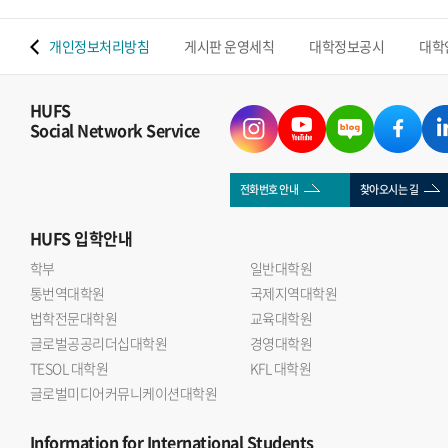
 맵
개인정보처리방침
게시판 운영세칙
대학정보공시
대학
HUFS
Social Network Service
전화번호 안내
찾아오시는 길
HUFS
입학안내
학부
일반대학원
통번역대학원
국제지역대학원
법학전문대학원
교육대학원
글로벌공공리더십대학원
경영대학원
TESOL 대학원
KFL 대학원
글로벌미디어커뮤니케이션대학원
Information
for International Students