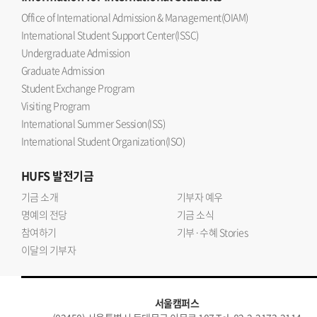
Office of International Admission & Management(OIAM)
International Student Support Center(ISSC)
Undergraduate Admission
Graduate Admission
Student Exchange Program
Visiting Program
International Summer Session(ISS)
International Student Organization(ISO)
HUFS
발전기금
기금 소개
기부자 예우
명예의 전당
기금 소식
참여하기
기부·수혜 Stories
이달의 기부자
서울캠퍼스