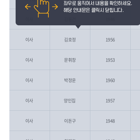
이사
김동건
1946
[]
이사
김호정
1956
[]
이사
문휘창
1953
[]
이사
박정운
1960
[]
이사
양인집
1957
[]
Y
a
n
gi
nji
p
이사
이돈구
1948
[]