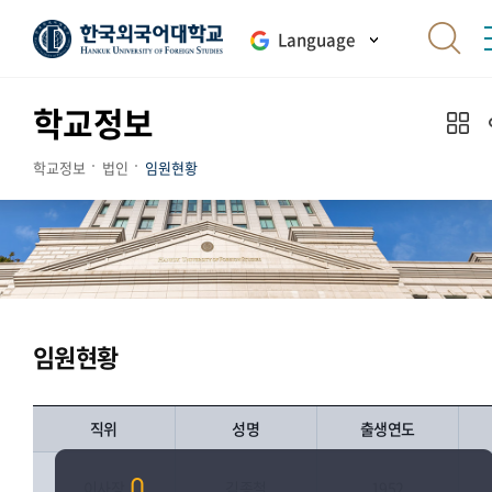
Language
학교정보
학교정보
법인
임원현황
임원현황
직위
성명
출생연도
이사장
김종철
1952