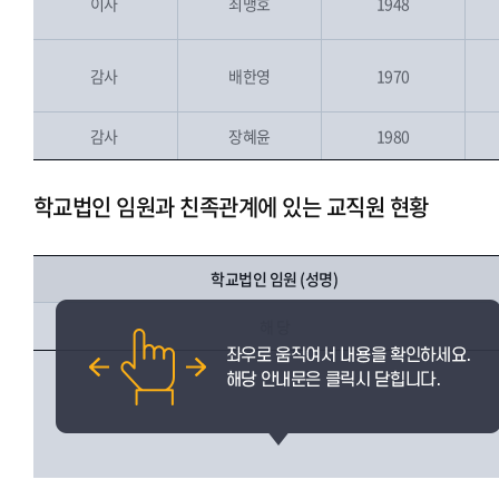
이사
최맹호
1948
[]
감사
배한영
1970
(
A
u
di
t)
감사
장혜윤
1980
(
A
u
di
t)
학교법인 임원과 친족관계에 있는 교직원 현황
학교법인 임원 (성명)
해 당