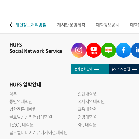
 맵
개인정보처리방침
게시판 운영세칙
대학정보공시
대학
HUFS
Social Network Service
전화번호 안내
찾아오시는 길
HUFS
입학안내
학부
일반대학원
통번역대학원
국제지역대학원
법학전문대학원
교육대학원
글로벌공공리더십대학원
경영대학원
TESOL 대학원
KFL 대학원
글로벌미디어커뮤니케이션대학원