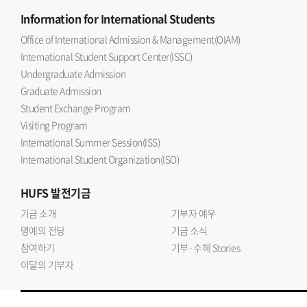
Information
for International Students
Office of International Admission & Management(OIAM)
International Student Support Center(ISSC)
Undergraduate Admission
Graduate Admission
Student Exchange Program
Visiting Program
International Summer Session(ISS)
International Student Organization(ISO)
HUFS
발전기금
기금 소개
기부자 예우
명예의 전당
기금 소식
참여하기
기부·수혜 Stories
이달의 기부자