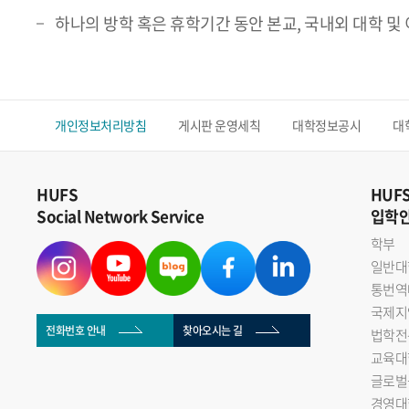
하나의 방학 혹은 휴학기간 동안 본교, 국내외 대학 및
개인정보처리방침
게시판 운영세칙
대학정보공시
대
HUFS
HUF
Social Network Service
입학
학부
일반대
통번역
국제지
전화번호 안내
찾아오시는 길
법학전
교육대
글로벌
경영대