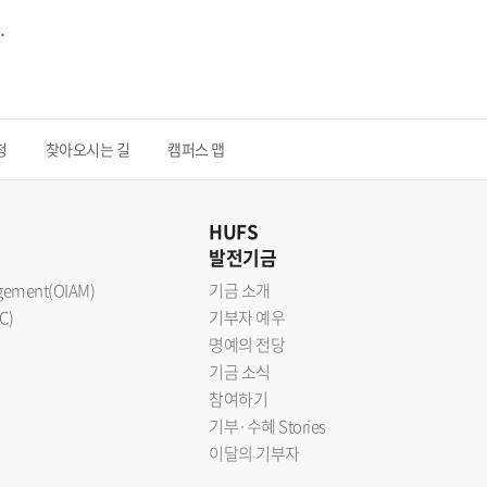
.
청
찾아오시는 길
캠퍼스 맵
HUFS
발전기금
nagement(OIAM)
기금 소개
C)
기부자 예우
명예의 전당
기금 소식
참여하기
기부·수혜 Stories
이달의 기부자