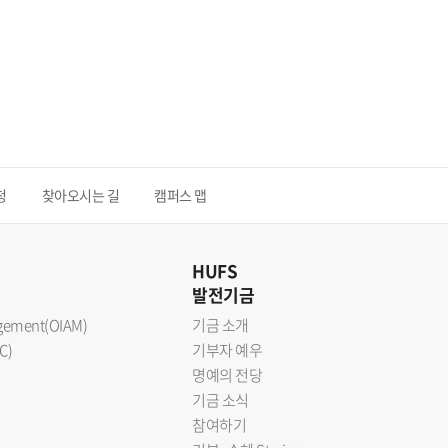
청
찾아오시는 길
캠퍼스 맵
HUFS
발전기금
nagement(OIAM)
기금 소개
C)
기부자 예우
명예의 전당
기금 소식
참여하기