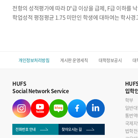
전항의 성적평가에 따라 D°급 이상을 급제, F급 이하를 낙
학업성적 평점평균 1.75 미만인 학생에 대하여는 학사경
.
개인정보처리방침
게시판 운영세칙
대학정보공시
대
HUFS
HUF
Social Network Service
입학
학부
일반대
통번역
국제지
전화번호 안내
찾아오시는 길
법학전