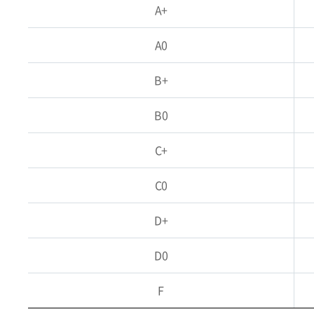
A+
A0
B+
B0
C+
C0
D+
D0
F