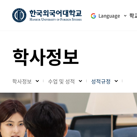
학
Language
학사정보
학사정보
수업 및 성적
성적규정