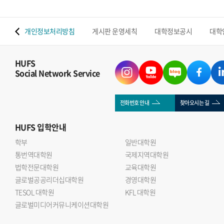
 맵
개인정보처리방침
게시판 운영세칙
대학정보공시
대학
HUFS
Social Network Service
전화번호 안내
찾아오시는 길
HUFS
입학안내
학부
일반대학원
통번역대학원
국제지역대학원
법학전문대학원
교육대학원
글로벌공공리더십대학원
경영대학원
TESOL 대학원
KFL 대학원
글로벌미디어커뮤니케이션대학원