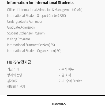
Information
for International Students
Office of International Admission & Management(OIAM)
International Student Support Center(ISSC)
Undergraduate Admission
Graduate Admission
Student Exchange Program
Visiting Program
International Summer Session(ISS)
International Student Organization(ISO)
HUFS
발전기금
기금 소개
기부자 예우
명예의 전당
기금 소식
참여하기
기부·수혜 Stories
-
이달의 기부자
서울캠퍼스