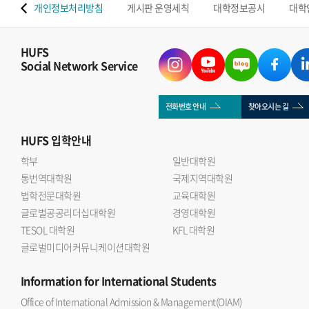
 맵
개인정보처리방침
게시판 운영세칙
대학정보공시
대학
HUFS
Social Network Service
전화번호 안내
찾아오시는 길
HUFS
입학안내
학부
일반대학원
통번역대학원
국제지역대학원
법학전문대학원
교육대학원
글로벌공공리더십대학원
경영대학원
TESOL 대학원
KFL 대학원
글로벌미디어커뮤니케이션대학원
Information
for International Students
Office of International Admission & Management(OIAM)