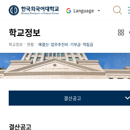
Language
학교정보
학교정보
현황
예결산·업무추진비·기부금·적립금
결산공고
예산공고
결산공고
결산공고
업무추진비 내역