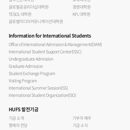
글로벌공공리더십대학원
경영대학원
TESOL 대학원
KFL 대학원
글로벌미디어커뮤니케이션대학원
Information
for International Students
Office of International Admission & Management(OIAM)
International Student Support Center(ISSC)
Undergraduate Admission
Graduate Admission
Student Exchange Program
Visiting Program
International Summer Session(ISS)
International Student Organization(ISO)
HUFS
발전기금
기금 소개
기부자 예우
명예의 전당
기금 소식