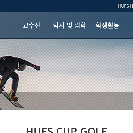
HUFS 
교수진
학사 및 입학
학생활동
개
교수진
학부내규
학생회
혁
커리큘럼
학회 활동
진로
졸업요건
학부 갤러리
원
이중/부전공
길
7+1 제도
국제교류
입학안내
HUFS CUP GOLF