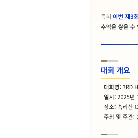
특히
이번 제3회
추억을 쌓을 수
대회 개요
대회명:
3RD H
일시:
2025년 
장소:
속리산 CC
주최 및 주관: