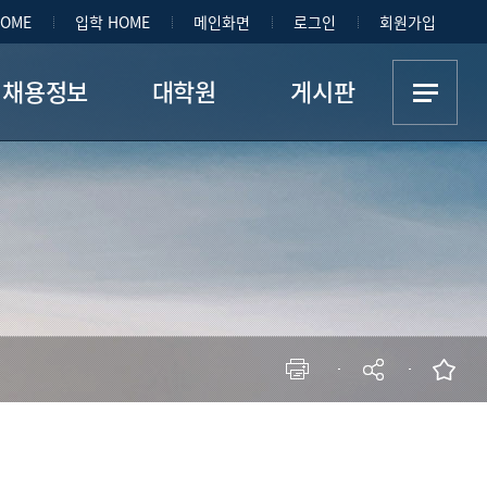
HOME
입학 HOME
메인화면
로그인
회원가입
채용정보
대학원
게시판
채용정보
학과 소개
공지사항
취업현황
교과과정 안내
자료실
졸업생 특강
연구센터 소개
글스산 Today
공지사항
Inspot
Class Project
Youtube
Media
현재 페이지를 즐겨찾는 메뉴로