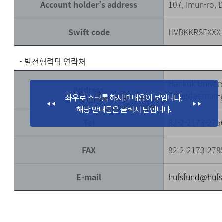
Account holder’s address
107, Imun-ro,
Swift code
HVBKKRSEXXX
- 발전협력팀 연락처
Hankuk Univers
Address
Dongdaemun-g
Tel
82-2-2173-275
FAX
82-2-2173-278
E-mail
hufsfund@hufs