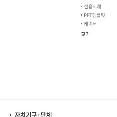
전용서체
PPT템플릿
캐릭터
교가
자치기구·단체