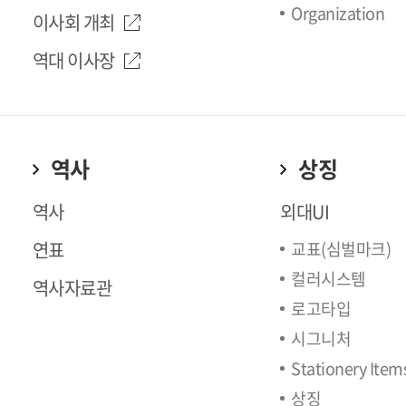
Organization
이사회 개최
역대 이사장
역사
상징
역사
외대UI
연표
교표(심벌마크)
컬러시스템
역사자료관
로고타입
시그니처
Stationery Item
상징