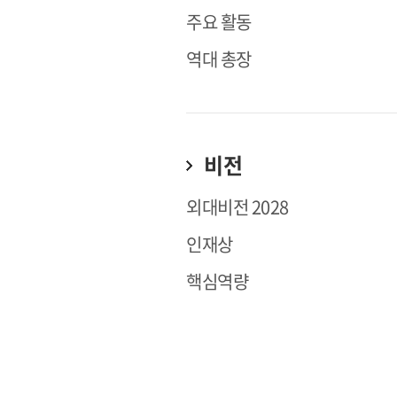
주요 활동
역대 총장
비전
외대비전 2028
인재상
핵심역량