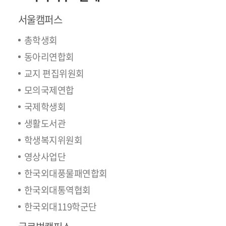
서울캠퍼스
총학생회
동아리연합회
교지 편집위원회
모의국제연합
국제학생회
생활도서관
학생복지위원회
영상사업단
한국외대풍물패연합회
한국외대통역협회
한국외대119학군단