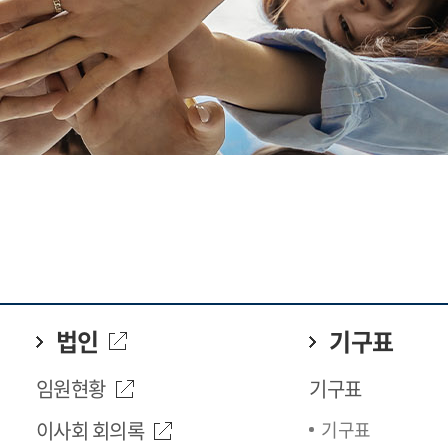
법인
기구표
임원현황
기구표
이사회 회의록
기구표