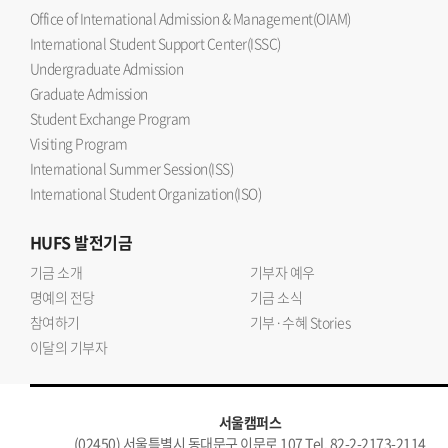
Office of International Admission & Management(OIAM)
International Student Support Center(ISSC)
Undergraduate Admission
Graduate Admission
Student Exchange Program
Visiting Program
International Summer Session(ISS)
International Student Organization(ISO)
HUFS
발전기금
기금 소개
기부자 예우
명예의 전당
기금 소식
참여하기
기부·수혜 Stories
이달의 기부자
서울캠퍼스
(02450) 서울특별시 동대문구 이문로 107 Tel. 82-2-2173-2114