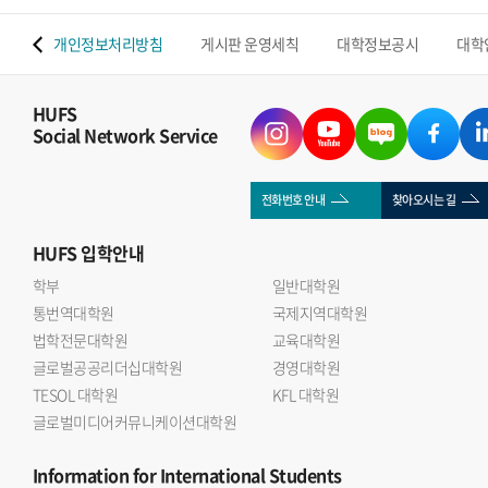
 맵
개인정보처리방침
게시판 운영세칙
대학정보공시
대학
HUFS
Social Network Service
전화번호 안내
찾아오시는 길
HUFS
입학안내
학부
일반대학원
통번역대학원
국제지역대학원
법학전문대학원
교육대학원
글로벌공공리더십대학원
경영대학원
TESOL 대학원
KFL 대학원
글로벌미디어커뮤니케이션대학원
Information
for International Students