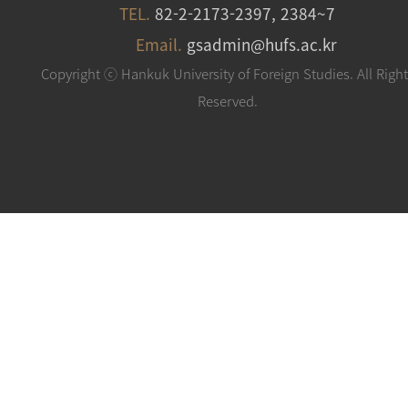
TEL.
82-2-2173-2397, 2384~7
Email.
gsadmin@hufs.ac.kr
Copyright ⓒ Hankuk University of Foreign Studies. All Righ
Reserved.