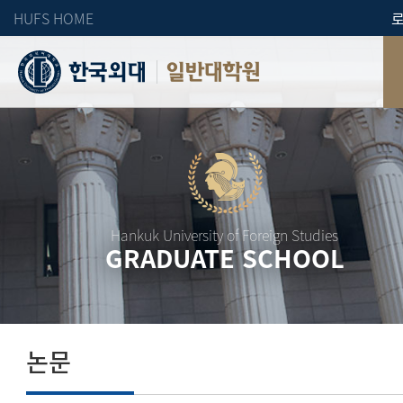
HUFS HOME
일반대학원
Hankuk University of Foreign Studies
GRADUATE SCHOOL
논문