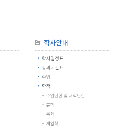
현재 페이지를 즐겨찾는 메뉴로
등록하시겠습니까?
메뉴추가
학사안내
학사일정표
강의시간표
수업
학적
수업년한 및 재학년한
휴학
복학
재입학