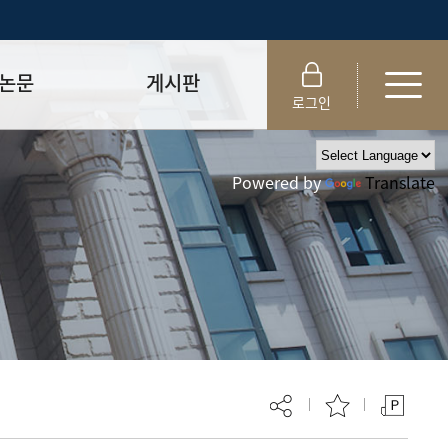
논문
게시판
로그인
제출 절차/자격
공지사항
Powered by
Translate
 및 템플릿
자료실
FAQ
_
취업·모집 관련 공지
제안심사
특강·프로그램 관련 공지
교육 이수 안내
대학원생권리장전
위원회 규정
대학원 총학생회
 지침서
외국인 유학생 비자(VISA)
문검색