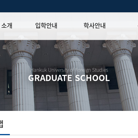
 소개
입학안내
학사안내
모집일정
학사일정표
학위논문
모집요강
강의시간표
논문작성법
원장
입시 공지사항
수업
양식함
Hankuk University of Foreign Studies
GRADUATE SCHOOL
락처
학부-대학원 연계과정
학적
논문지도
학위논문
석·박사 통합 학위과정
장학
연구윤리
박사후 연구과정
외국어시험
연구윤리
종합시험
연구윤리
제 규정
졸업생논
논문게재 연구비 지원
맵