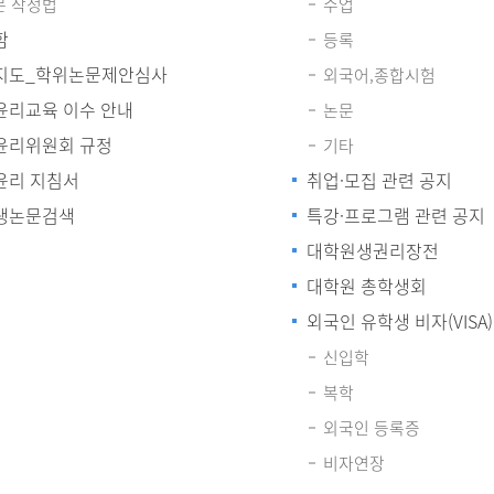
문 작성법
수업
함
등록
지도_학위논문제안심사
외국어,종합시험
윤리교육 이수 안내
논문
윤리위원회 규정
기타
윤리 지침서
취업·모집 관련 공지
생논문검색
특강·프로그램 관련 공지
대학원생권리장전
대학원 총학생회
외국인 유학생 비자(VISA)
신입학
복학
외국인 등록증
비자연장