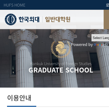
HUFS HOME
일반대학원
Powered by
Tr
Hankuk University of Foreign Studies
GRADUATE SCHOOL
이용안내