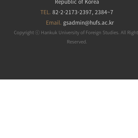
Republic of Korea
TEL.
82-2-2173-2397, 2384~7
Email.
gsadmin@hufs.ac.kr
Copyright ⓒ Hankuk University of Foreign Studies. All Righ
Reserved.