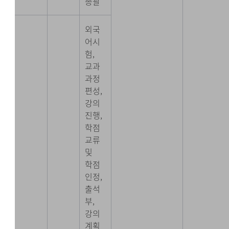
총괄
외국
어시
험,
교과
과정
편성,
강의
진행,
학점
교류
및
학점
인정,
출석
부,
강의
계획