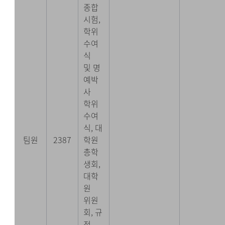
종합
시험,
학위
수여
식
및 명
예박
사
학위
수여
식, 대
팀원
2387
학원
총학
생회,
대학
원
위원
회, 규
정