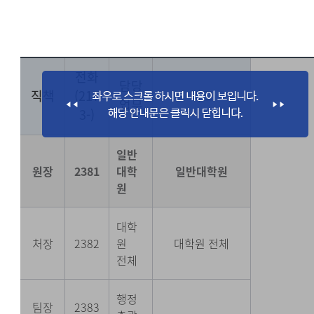
전화
담당
직책
(217
비고
업무
3-)
일반
원장
2381
대학
일반대학원
원
대학
처장
2382
원
대학원 전체
전체
행정
팀장
2383