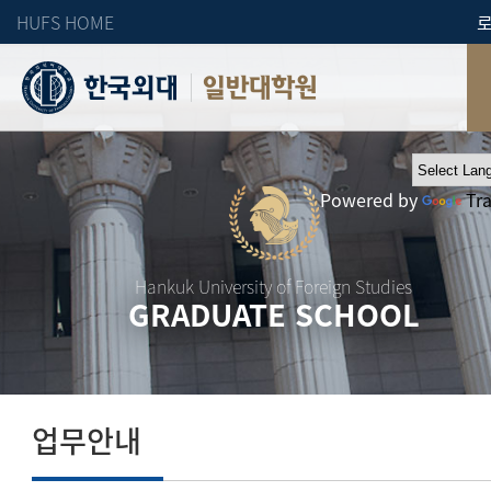
HUFS HOME
일반대학원
Powered by
Tr
Hankuk University of Foreign Studies
GRADUATE SCHOOL
업무안내