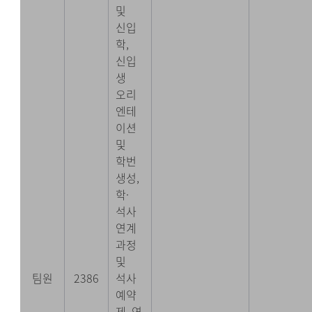
및
신입
학,
신입
생
오리
엔테
이션
및
학번
생성,
학·
석사
연계
과정
및
팀원
2386
석사
예약
제, 연