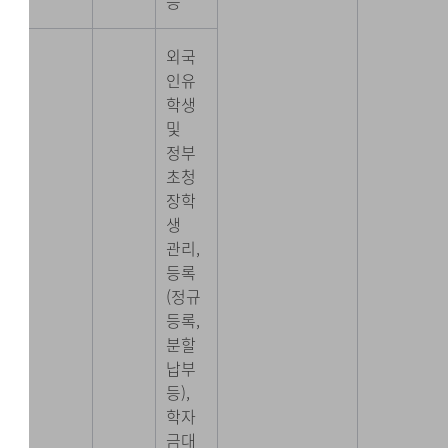
등
외국
인유
학생
및
정부
초청
장학
생
관리,
등록
(정규
등록,
분할
납부
등),
학자
금대