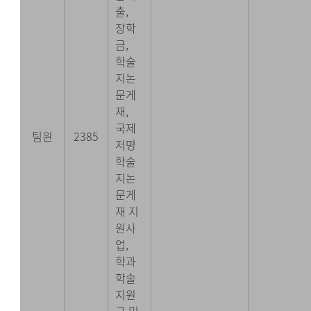
출,
장학
금,
학술
지논
문게
재,
국제
팀원
2385
저명
학술
지논
문게
재 지
원사
업,
학과
학술
지원