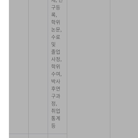
구등
록,
학위
논문,
수료
및
졸업
사정,
학위
수여,
박사
후연
구과
정,
취업
통계
등