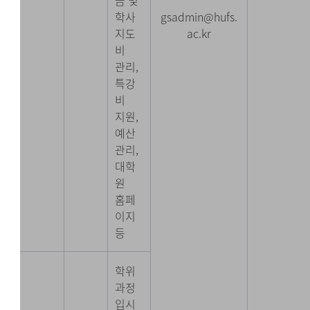
금 및
학사
gsadmin@hufs.
지도
ac.kr
비
관리,
특강
비
지원,
예산
관리,
대학
원
홈페
이지
등
학위
과정
입시