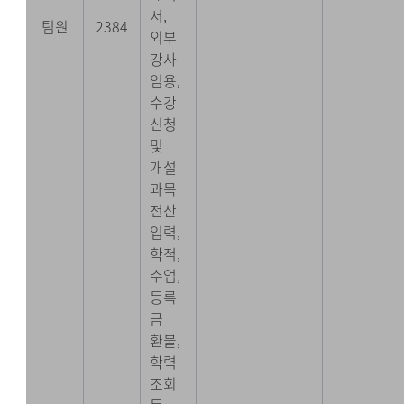
서,
팀원
2384
외부
강사
임용,
수강
신청
및
개설
과목
전산
입력,
학적,
수업,
등록
금
환불,
학력
조회